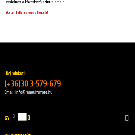
védelmét a következő szintre emelni!
Az ár 1 db-ra vonatkozik!
Hívj minket!:
(+36)30 3-579-679
Email: info@renaultstore.hu
GYORS MENŰ
