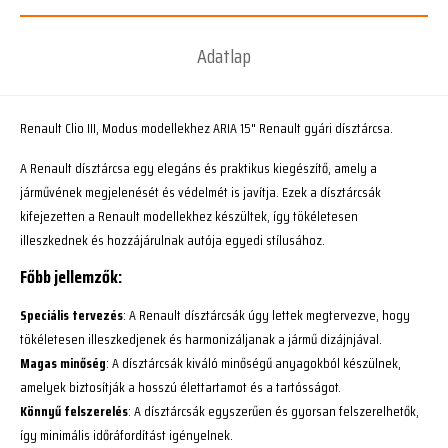
Adatlap
Renault Clio III, Modus modellekhez ARIA 15" Renault gyári dísztárcsa.
A Renault dísztárcsa egy elegáns és praktikus kiegészítő, amely a
járművének megjelenését és védelmét is javítja. Ezek a dísztárcsák
kifejezetten a Renault modellekhez készültek, így tökéletesen
illeszkednek és hozzájárulnak autója egyedi stílusához.
Főbb jellemzők:
Speciális tervezés
: A Renault dísztárcsák úgy lettek megtervezve, hogy
tökéletesen illeszkedjenek és harmonizáljanak a jármű dizájnjával.
Magas minőség
: A dísztárcsák kiváló minőségű anyagokból készülnek,
amelyek biztosítják a hosszú élettartamot és a tartósságot.
Könnyű felszerelés
: A dísztárcsák egyszerűen és gyorsan felszerelhetők,
így minimális időráfordítást igényelnek.