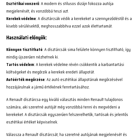
Esztétikai vonzerő
: A modern és stílusos dizájn fokozza autója
megjelenését, és vonzóbbá teszi azt.
Kerekek védelme
: A dísztárcsák védik a kerekeket a szennyeződéstől és a
kisebb sérülésektől, meghosszabbítva ezzel azok élettartamát.
Használati előnyök:
Könnyen tisztítható
: A dísztárcsák sima felülete könnyen tisztítható, így
mindig újszerűen nézhetnek ki.
Tartós védelem
: A kerekek védelme révén csökkentik a karbantartási
költségeket és megőrzik a kerekek eredeti állapotát.
Autóérték megőrzése
: Az autó esztétikai állapotának megőrzésével
hozzájárulnak a jármű értékének fenntartásához.
A Renault dísztárcsa egy kiváló választás minden Renault tulajdonos
számára, aki szeretné autóját még vonzóbbá tenni és megvédeni a
kerekeket. A dísztárcsák egyszerűen felszerelhetők, tartósak és jelentős
esztétikai értéket képviselnek.
Válassza a Renault dísztárcsát, ha szeretné autójának megjelenését és