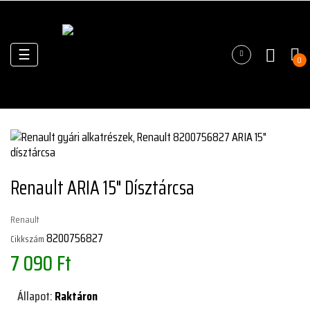
Váltás
☰
0
a
navigációhoz
Renault ARIA 15" Dísztárcsa
Renault
8200756827
Cikkszám
7 090 Ft
Állapot:
Raktáron