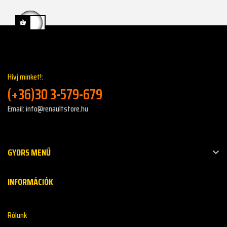
Hívj minket!:
(+36)30 3-579-679
Email: info@renaultstore.hu
GYORS MENŰ

INFORMÁCIÓK
Rólunk