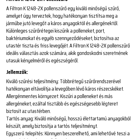
A Filtron K 1248-2X pollenszűrő egy kiváló minőségű szűrő,
amelyet úgy terveztek, hogy hatékonyan tisztítsa meg a
járműbe jutó levegőt a káros anyagoktól és allergénektől.
Különleges szűrőrétegei kiszűrik a polleneket, port,
baktériumokat és egyéb szennyeződéseket, biztosítva az
utastér tiszta és friss levegőjét. A Filtron K 1248-2X pollenszűrő
ideális választás azok számára, akik gondoskodni szeretnének
utasuk kényelméről és egészségéről.
Jellemzők:
Kiváló szűrési teljesítmény:
Többrétegű szűrőrendszerével
hatékonyan eltávolítja a levegőben lévő káros részecskéket.
Allergénmentes környezet:
Kiszűri a polleneket és más
allergéneket, ezáltal tisztább és egészségesebb légteret
biztosít az utastérben.
Tartós anyag:
Kiváló minőségű, hosszú élettartamú anyagokból
készült, amely biztosítja a tartós teljesítményt.
Egyszerű telepítés:
Könnyen beszerelhető, ami lehetővé teszi a