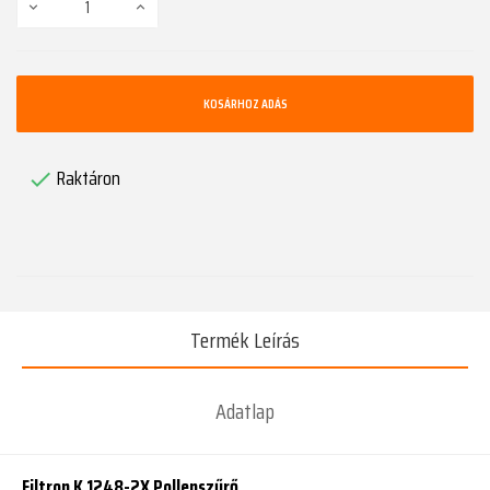
KOSÁRHOZ ADÁS
Raktáron

Termék Leírás
Adatlap
Filtron K 1248-2X Pollenszűrő