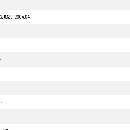
1G, JM2C)
2004.04-
-
-
-
4-
2-