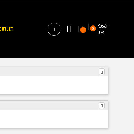
Kosár
OUTLET
0
0 Ft