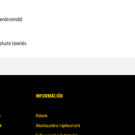
lenőrizendő)
ízható tömítés
INFORMÁCIÓK
k
Rólunk
k
Adatkazelési tájékoztató