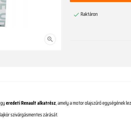
Raktáron


gy
eredeti Renault alkatrész
, amely a motor olajszűrő egységének lez
 olajkör szivárgásmentes zárását.