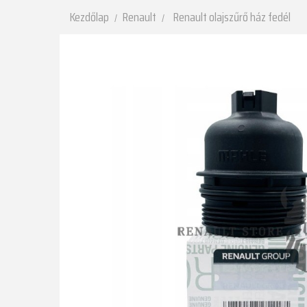
Kezdőlap
Renault
Renault olajszűrő ház fedél