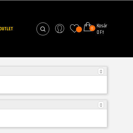
Kosár
OUTLET
0
0 Ft