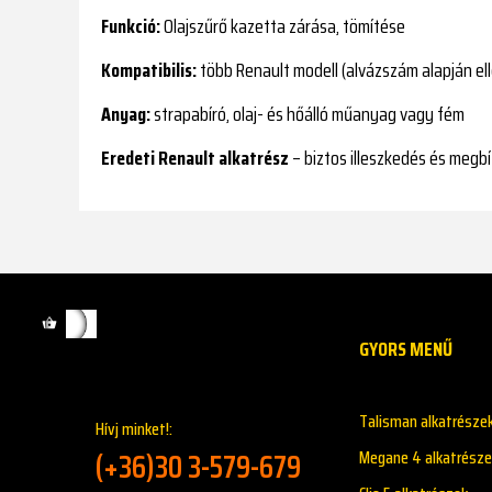
Funkció:
Olajszűrő kazetta zárása, tömítése
Kompatibilis:
több Renault modell (alvázszám alapján el
Anyag:
strapabíró, olaj- és hőálló műanyag vagy fém
Eredeti Renault alkatrész
– biztos illeszkedés és megb
GYORS MENŰ
Talisman alkatrésze
Hívj minket!:
(+36)30 3-579-679
Megane 4 alkatrésze