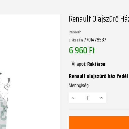
Renault Olajszűrő Há
Renault
7701478537
Cikkszám
6 960 Ft
Állapot:
Raktáron
Renault olajszűrő ház fedél
Mennyiség