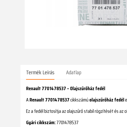
Termék Leírás
Adatlap
Renault 7701478537 – Olajszűrőház fedél
A
Renault 7701478537
cikkszámú
olajszűrőház fedél
e
Ez a fedél biztosítja az olajszűrő stabil rögzítését és az
Gyári cikkszám:
7701478537