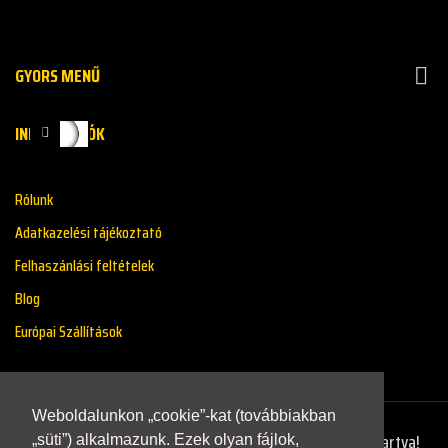
GYORS MENŰ

INFORMÁCIÓK
Rólunk
Adatkazelési tájékoztató
Felhaszánlási feltételek
Blog
Európai Szállítások
Weboldalunkon „cookie”-kat (továbbiakban
Copyright © 2021 - Renaultstore.hu - Minden Jog Fenntartva!
„süti”) alkalmazunk. Ezek olyan fájlok,