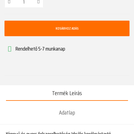
KOSÁRHOZ ADÁS
Rendelhető 5-7 munkanap

Termék Leírás
Adatlap
Könnyű és gyors felszerelhetőség Ideális kerékpártartó,