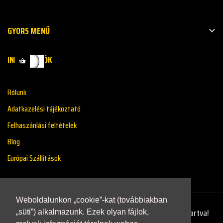
GYORS MENŰ

INFORMÁCIÓK
Rólunk
Adatkazelési tájékoztató
Felhaszánlási feltételek
Blog
Európai Szállítások
Weboldalunkon „cookie”-kat (továbbiakban
Copyright © 2021 - Renaultstore.hu - Minden Jog Fenntartva!
„süti”) alkalmazunk. Ezek olyan fájlok,