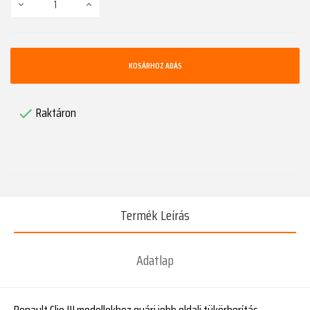
KOSÁRHOZ ADÁS
Raktáron

Termék Leírás
Adatlap
Renault Clio III modellekhez gyári jobb oldali tükörborítás