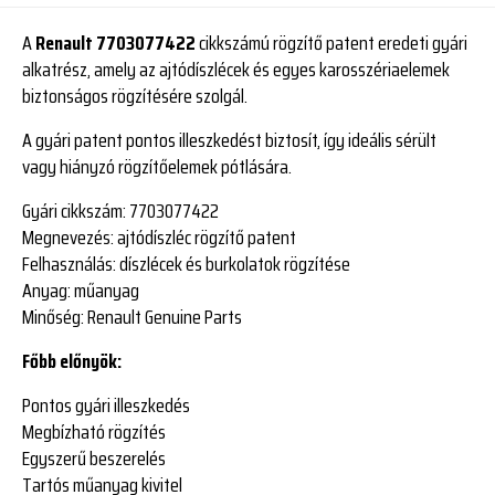
A
Renault 7703077422
cikkszámú rögzítő patent eredeti gyári
alkatrész, amely az ajtódíszlécek és egyes karosszériaelemek
biztonságos rögzítésére szolgál.
A gyári patent pontos illeszkedést biztosít, így ideális sérült
vagy hiányzó rögzítőelemek pótlására.
Gyári cikkszám:
7703077422
Megnevezés:
ajtódíszléc rögzítő patent
Felhasználás:
díszlécek és burkolatok rögzítése
Anyag:
műanyag
Minőség:
Renault Genuine Parts
Főbb előnyök:
Pontos gyári illeszkedés
Megbízható rögzítés
Egyszerű beszerelés
Tartós műanyag kivitel