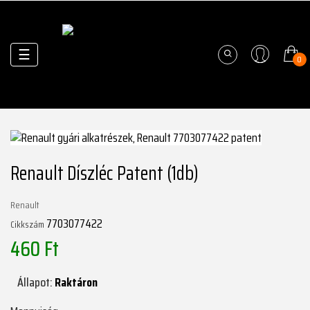
Váltás
☰
0
a
navigációhoz
Renault Díszléc Patent (1db)
Renault
7703077422
Cikkszám
460 Ft
Állapot:
Raktáron