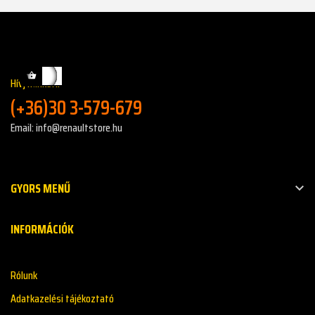
Hívj minket!:
(+36)30 3-579-679
Email: info@renaultstore.hu
GYORS MENŰ

INFORMÁCIÓK
Rólunk
Adatkazelési tájékoztató