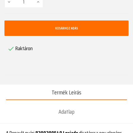
KOSÁRHOZ ADÁS
Raktáron

Termék Leírás
Adatlap
A Renault gyári
8200200540 Lexiade
dísztárcsa egy elegáns