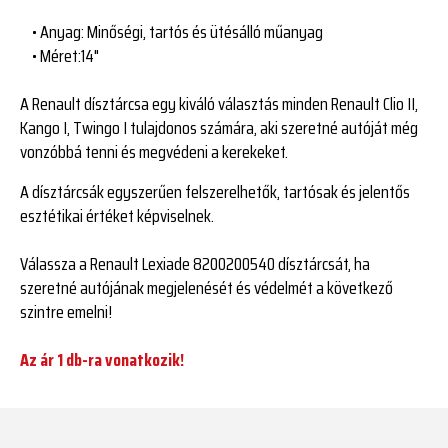
• Anyag: Minőségi, tartós és ütésálló műanyag
• Méret:14"
A Renault dísztárcsa egy kiváló választás minden Renault Clio II,
Kango I, Twingo I tulajdonos számára, aki szeretné autóját még
vonzóbbá tenni és megvédeni a kerekeket.
A dísztárcsák egyszerűen felszerelhetők, tartósak és jelentős
esztétikai értéket képviselnek.
Válassza a Renault Lexiade 8200200540 dísztárcsát, ha
szeretné autójának megjelenését és védelmét a következő
szintre emelni!
Az ár 1 db-ra vonatkozik!