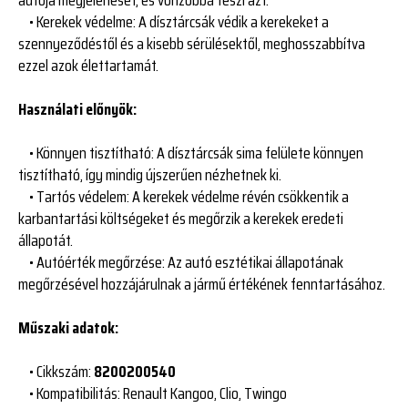
• Kerekek védelme: A dísztárcsák védik a kerekeket a
szennyeződéstől és a kisebb sérülésektől, meghosszabbítva
ezzel azok élettartamát.
Használati előnyök:
• Könnyen tisztítható: A dísztárcsák sima felülete könnyen
tisztítható, így mindig újszerűen nézhetnek ki.
• Tartós védelem: A kerekek védelme révén csökkentik a
karbantartási költségeket és megőrzik a kerekek eredeti
állapotát.
• Autóérték megőrzése: Az autó esztétikai állapotának
megőrzésével hozzájárulnak a jármű értékének fenntartásához.
Műszaki adatok:
• Cikkszám:
8200200540
• Kompatibilitás: Renault Kangoo, Clio, Twingo