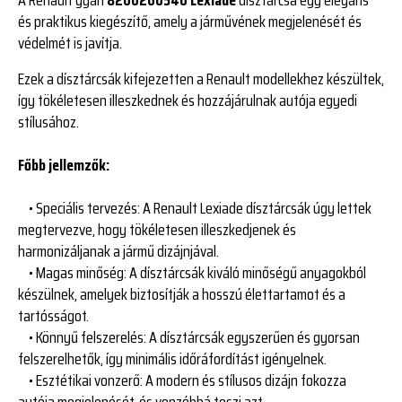
és praktikus kiegészítő, amely a járművének megjelenését és
védelmét is javítja.
Ezek a dísztárcsák kifejezetten a Renault modellekhez készültek,
így tökéletesen illeszkednek és hozzájárulnak autója egyedi
stílusához.
Főbb jellemzők:
• Speciális tervezés: A Renault Lexiade dísztárcsák úgy lettek
megtervezve, hogy tökéletesen illeszkedjenek és
harmonizáljanak a jármű dizájnjával.
• Magas minőség: A dísztárcsák kiváló minőségű anyagokból
készülnek, amelyek biztosítják a hosszú élettartamot és a
tartósságot.
• Könnyű felszerelés: A dísztárcsák egyszerűen és gyorsan
felszerelhetők, így minimális időráfordítást igényelnek.
• Esztétikai vonzerő: A modern és stílusos dizájn fokozza
autója megjelenését, és vonzóbbá teszi azt.