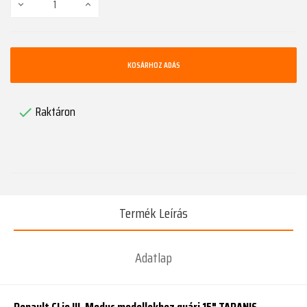
KOSÁRHOZ ADÁS
Raktáron

Termék Leírás
Adatlap
Renault CLio III, Modus modellekhez gyári 15" TARANIS