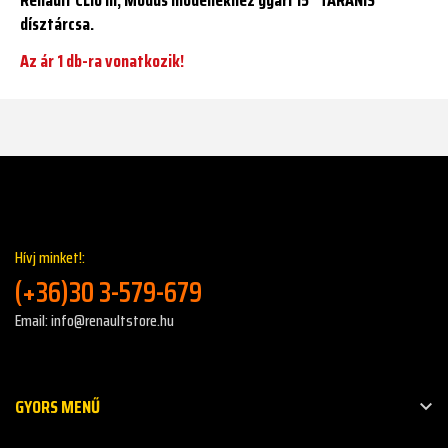
dísztárcsa.
Az ár 1 db-ra vonatkozik!
Hívj minket!:
(+36)30 3-579-679
Email: info@renaultstore.hu
GYORS MENŰ
