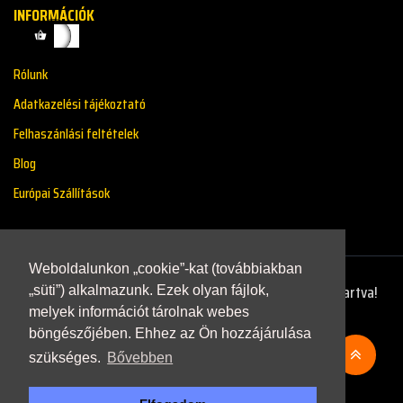
INFORMÁCIÓK
Rólunk
Adatkazelési tájékoztató
Felhaszánlási feltételek
Blog
Európai Szállítások
Weboldalunkon „cookie”-kat (továbbiakban
Copyright © 2021 - Renaultstore.hu - Minden Jog Fenntartva!
„süti”) alkalmazunk. Ezek olyan fájlok,
melyek információt tárolnak webes
böngészőjében. Ehhez az Ön hozzájárulása
szükséges.
Bővebben