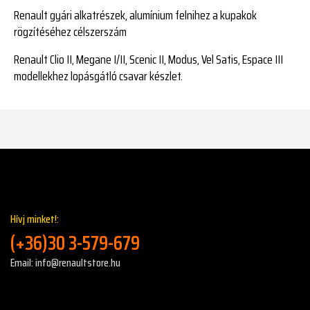
Renault gyári alkatrészek, alumínium felnihez a kupakok
rögzítéséhez célszerszám
Renault Clio II, Megane I/II, Scenic II, Modus, Vel Satis, Espace III
modellekhez lopásgátló csavar készlet.
Hívj minket!:
(+36)30 3-579-679
Email: info@renaultstore.hu