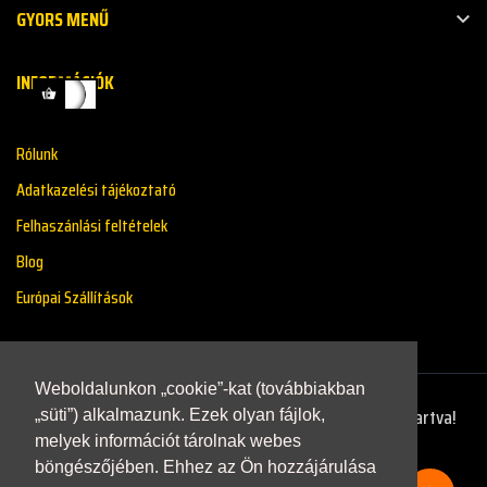
GYORS MENŰ

INFORMÁCIÓK
Rólunk
Adatkazelési tájékoztató
Felhaszánlási feltételek
Blog
Európai Szállítások
Weboldalunkon „cookie”-kat (továbbiakban
Copyright © 2021 - Renaultstore.hu - Minden Jog Fenntartva!
„süti”) alkalmazunk. Ezek olyan fájlok,
melyek információt tárolnak webes
böngészőjében. Ehhez az Ön hozzájárulása