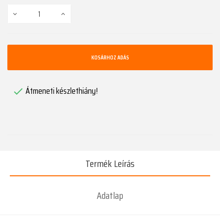
KOSÁRHOZ ADÁS
Átmeneti készlethiány!

Termék Leírás
Adatlap