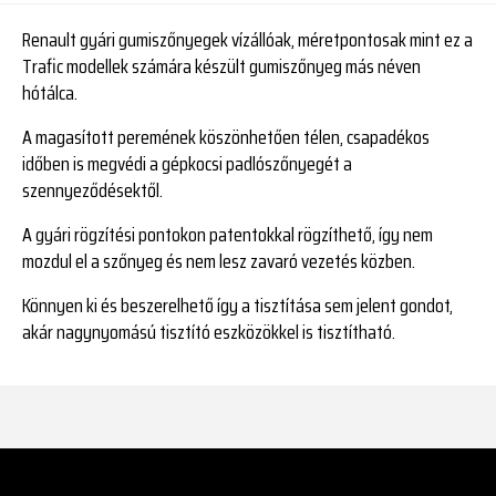
Renault gyári gumiszőnyegek vízállóak, méretpontosak mint ez a
Trafic modellek számára készült gumiszőnyeg más néven
hótálca.
A magasított peremének köszönhetően télen, csapadékos
időben is megvédi a gépkocsi padlószőnyegét a
szennyeződésektől.
A gyári rögzítési pontokon patentokkal rögzíthető, így nem
mozdul el a szőnyeg és nem lesz zavaró vezetés közben.
Könnyen ki és beszerelhető így a tisztítása sem jelent gondot,
akár nagynyomású tisztító eszközökkel is tisztítható.