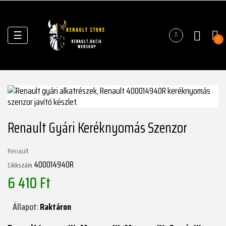
Váltás
☰
0
a
navigációhoz
Renault Gyári Keréknyomás Szenzor
Renault
400014940R
Cikkszám
6 410 Ft
Állapot:
Raktáron