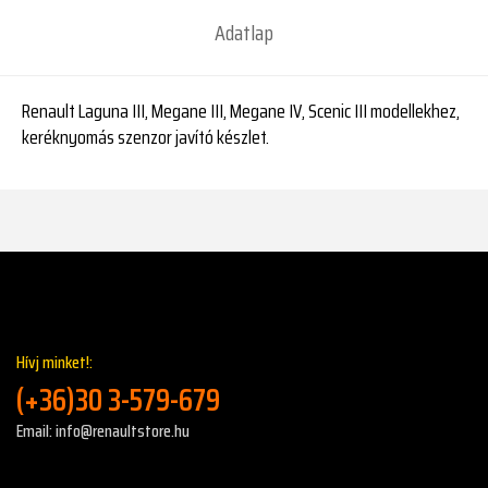
Adatlap
Renault Laguna III, Megane III, Megane IV, Scenic III modellekhez,
keréknyomás szenzor javító készlet.
Hívj minket!:
(+36)30 3-579-679
Email: info@renaultstore.hu