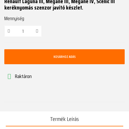
Renault Laguna III, Megane III, Megane IV, Scenic III
keréknyomás szenzor javító készlet.
Mennyiség
KOSÁRHOZ ADÁS
Raktáron

Termék Leírás