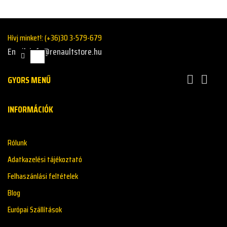
Hívj minket!:
(+36)30 3-579-679
Email: info@renaultstore.hu
GYORS MENŰ


INFORMÁCIÓK
Rólunk
Adatkazelési tájékoztató
Felhaszánlási feltételek
Blog
Európai Szállítások