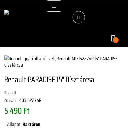
Váltás
☰
a
navigációhoz
0
Renault PARADISE 15" Dísztárcsa
Renault
403152274R
Cikkszám
5 490 Ft
Állapot:
Raktáron