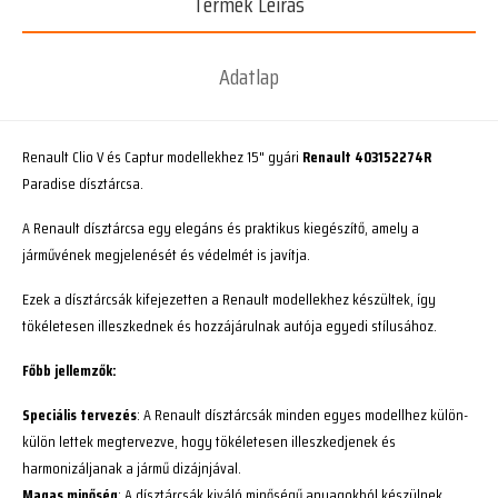
Termék Leírás
Adatlap
Renault Clio V és Captur modellekhez 15" gyári
Renault 403152274R
Paradise dísztárcsa.
A Renault dísztárcsa egy elegáns és praktikus kiegészítő, amely a
járművének megjelenését és védelmét is javítja.
Ezek a dísztárcsák kifejezetten a Renault modellekhez készültek, így
tökéletesen illeszkednek és hozzájárulnak autója egyedi stílusához.
Főbb jellemzők:
Speciális tervezés
: A Renault dísztárcsák minden egyes modellhez külön-
külön lettek megtervezve, hogy tökéletesen illeszkedjenek és
harmonizáljanak a jármű dizájnjával.
Magas minőség
: A dísztárcsák kiváló minőségű anyagokból készülnek,