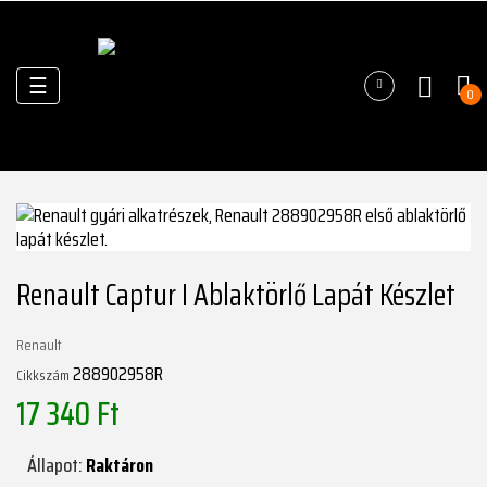
Váltás
☰
0
a
navigációhoz
Renault Captur I Ablaktörlő Lapát Készlet
Renault
288902958R
Cikkszám
17 340 Ft
Állapot:
Raktáron