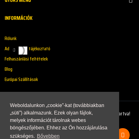
INFORMÁCIÓK
Rólunk
Adatkazelési tájékoztató
Felhaszánlási feltételek
Blog
Európai Szállítások
Weboldalunkon „cookie”-kat (továbbiakban
Copyright © 2021 - Renaultstore.hu - Minden Jog Fenntartva!
„süti”) alkalmazunk. Ezek olyan fájlok,
melyek információt tárolnak webes
böngészőjében. Ehhez az Ön hozzájárulása
szükséges.
Bővebben