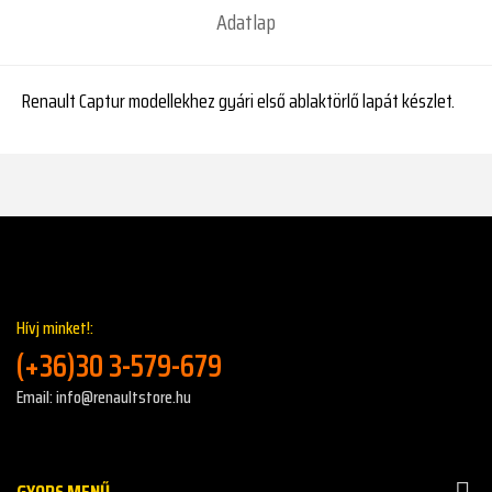
Adatlap
Renault Captur modellekhez gyári első ablaktörlő lapát készlet.
Hívj minket!:
(+36)30 3-579-679
Email: info@renaultstore.hu
GYORS MENŰ
