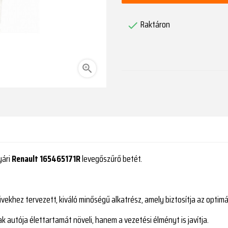
Raktáron


yári
Renault 165465171R
levegőszűrő betét.
vekhez tervezett, kiváló minőségű alkatrész, amely biztosítja az optimá
 autója élettartamát növeli, hanem a vezetési élményt is javítja.