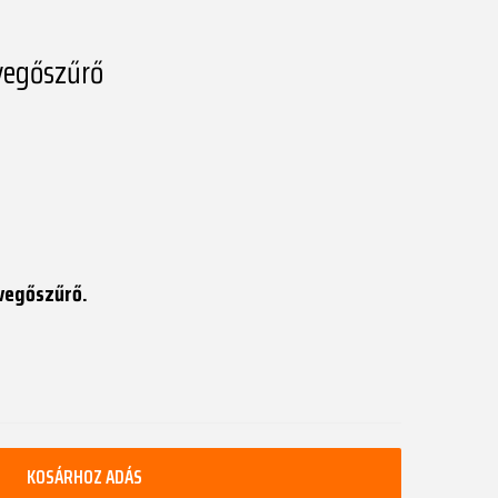
evegőszűrő
evegőszűrő.
KOSÁRHOZ ADÁS