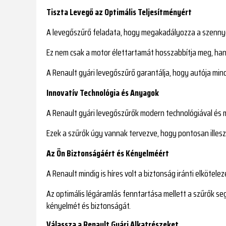
Tiszta Levegő az Optimális Teljesítményért
A levegőszűrő feladata, hogy megakadályozza a szennye
Ez nem csak a motor élettartamát hosszabbítja meg, h
A Renault gyári levegőszűrő garantálja, hogy autója mind
Innovatív Technológia és Anyagok
A Renault gyári levegőszűrők modern technológiával és 
Ezek a szűrők úgy vannak tervezve, hogy pontosan illesz
Az Ön Biztonságáért és Kényelméért
A Renault mindig is híres volt a biztonság iránti elkötelez
Az optimális légáramlás fenntartása mellett a szűrők seg
kényelmét és biztonságát.
Válassza a Renault Gyári Alkatrészeket