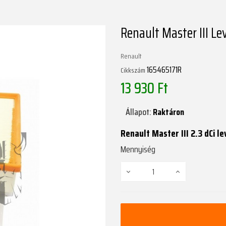
Renault Master III L
Renault
165465171R
Cikkszám
13 930 Ft
Állapot:
Raktáron
Renault Master III 2.3 dCi l
Mennyiség