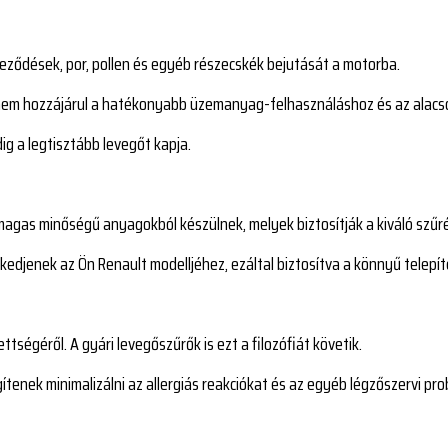
ződések, por, pollen és egyéb részecskék bejutását a motorba.
anem hozzájárul a hatékonyabb üzemanyag-felhasználáshoz és az alacs
ig a legtisztább levegőt kapja.
magas minőségű anyagokból készülnek, melyek biztosítják a kiváló szűr
kedjenek az Ön Renault modelljéhez, ezáltal biztosítva a könnyű telep
ettségéről. A gyári levegőszűrők is ezt a filozófiát követik.
ítenek minimalizálni az allergiás reakciókat és az egyéb légzőszervi pr