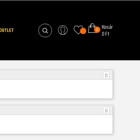
Kosár
OUTLET
0
0 Ft