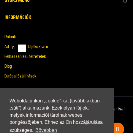
INFORMÁCIÓK
Rólunk
Adatkazelési tájékoztató
Felhaszánlási feltételek
Blog
Európai Szállítások
Weboldalunkon „cookie”-kat (továbbiakban
Copyright © 2021 - Renaultstore.hu - Minden Jog Fenntartva!
„süti”) alkalmazunk. Ezek olyan fájlok,
melyek információt tárolnak webes
böngészőjében. Ehhez az Ön hozzájárulása
szükséges.
Bővebben