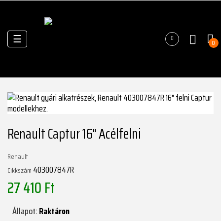
Váltás
☰
0
a
navigációhoz
Renault Captur 16" Acélfelni
Renault
403007847R
Cikkszám
27 410 Ft
Állapot:
Raktáron