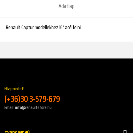
Adatlap
Renault Captur modellekhez 16" acélfelni.
Hívj minket!:
(+36)30 3-579-679
Email: info@renaultstore.hu
GYORS MENŰ
