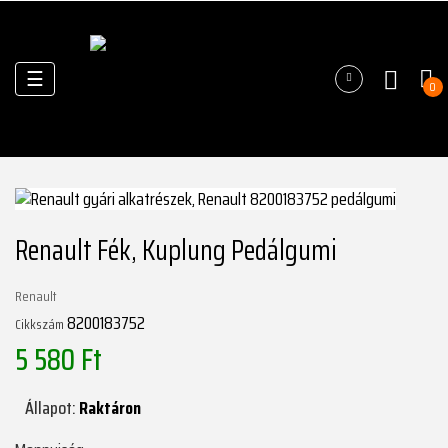
Váltás
☰
0
a
navigációhoz
Renault Fék, Kuplung Pedálgumi
Renault
8200183752
Cikkszám
5 580 Ft
Állapot:
Raktáron