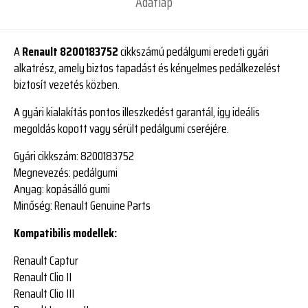
Adatlap
A
Renault 8200183752
cikkszámú pedálgumi eredeti gyári
alkatrész, amely biztos tapadást és kényelmes pedálkezelést
biztosít vezetés közben.
A gyári kialakítás pontos illeszkedést garantál, így ideális
megoldás kopott vagy sérült pedálgumi cseréjére.
Gyári cikkszám:
8200183752
Megnevezés:
pedálgumi
Anyag:
kopásálló gumi
Minőség:
Renault Genuine Parts
Kompatibilis modellek:
Renault Captur
Renault Clio II
Renault Clio III