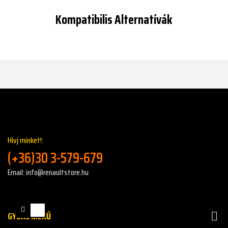
Kompatibilis Alternatívák
Hívj minket!:
(+36)30 3-579-679
Email: info@renaultstore.hu
GYORS MENŰ
