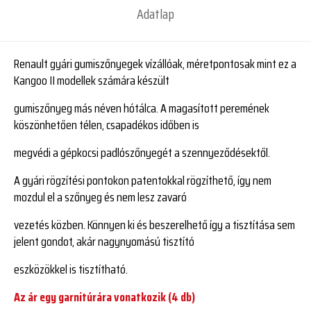
Adatlap
Renault gyári gumiszőnyegek vízállóak, méretpontosak mint ez a
Kangoo II modellek számára készült
gumiszőnyeg más néven hótálca. A magasított peremének
köszönhetően télen, csapadékos időben is
megvédi a gépkocsi padlószőnyegét a szennyeződésektől.
A gyári rögzítési pontokon patentokkal rögzíthető, így nem
mozdul el a szőnyeg és nem lesz zavaró
vezetés közben. Könnyen ki és beszerelhető így a tisztítása sem
jelent gondot, akár nagynyomású tisztító
eszközökkel is tisztítható.
Az ár egy garnitúrára vonatkozik (4 db)