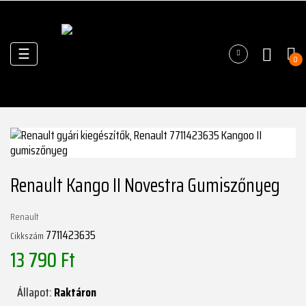
Váltás
☰
0
a
navigációhoz
Renault Kango II Novestra Gumiszőnyeg
Renault
7711423635
Cikkszám
13 790 Ft
Állapot:
Raktáron