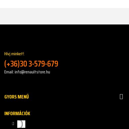
Hívj minket!:
(+36)30 3-579-679
Email: info@renaultstore.hu
GYORS MENŰ

INFORMÁCIÓK