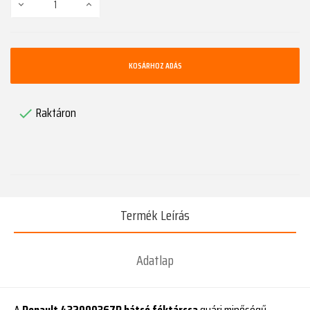
KOSÁRHOZ ADÁS
Raktáron

Termék Leírás
Adatlap
A
Renault 432000367R hátsó féktárcsa
gyári minőségű