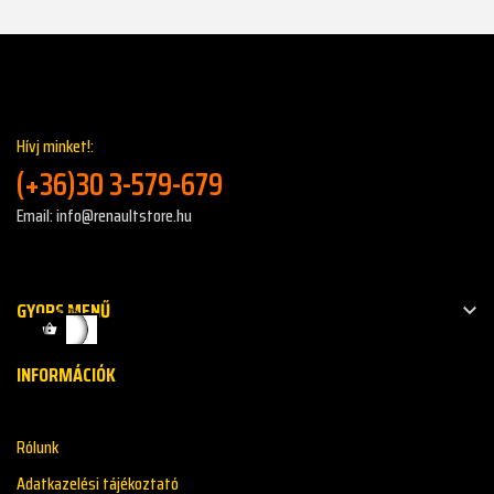
Hívj minket!:
(+36)30 3-579-679
Email: info@renaultstore.hu
GYORS MENŰ

INFORMÁCIÓK
Rólunk
Adatkazelési tájékoztató