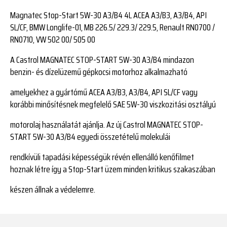
Magnatec Stop-Start 5W-30 A3/B4 4L ACEA A3/B3, A3/B4, API
SL/CF, BMW Longlife-01, MB 226.5/ 229.3/ 229.5, Renault RN0700 /
RN0710, VW 502 00/ 505 00
A Castrol MAGNATEC STOP-START 5W-30 A3/B4 mindazon
benzin- és dízelüzemű gépkocsi motorhoz alkalmazható
amelyekhez a gyártómű ACEA A3/B3, A3/B4, API SL/CF vagy
korábbi minősítésnek megfelelő SAE 5W-30 viszkozitási osztályú
motorolaj használatát ajánlja. Az új Castrol MAGNATEC STOP-
START 5W-30 A3/B4 egyedi összetételű molekulái
rendkívüli tapadási képességük révén ellenálló kenőfilmet
hoznak létre így a Stop-Start üzem minden kritikus szakaszában
készen állnak a védelemre.