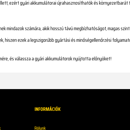
llett, ezért gyári akkumulátorai újrahasznosíthatók és környezetbarát t
enek mindazok számára, akik hosszú távú megbízhatóságot, magas szintű 
nek, hiszen ezek a legszigorúbb gyártási és minőségellenőrzési folyama
mére, és válassza a gyári akkumulátorok nyújtotta előnyöket!
INFORMÁCIÓK
k
Rólunk