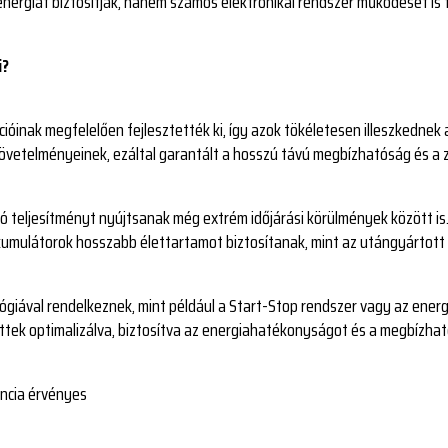
ergiát biztosítják, hanem számos elektronikai rendszer működését is 
i?
cióinak megfelelően fejlesztették ki, így azok tökéletesen illeszkedne
követelményeinek, ezáltal garantált a hosszú távú megbízhatóság és 
ó teljesítményt nyújtsanak még extrém időjárási körülmények között is
umulátorok hosszabb élettartamot biztosítanak, mint az utángyártott
ógiával rendelkeznek, mint például a Start-Stop rendszer vagy az energ
ettek optimalizálva, biztosítva az energiahatékonyságot és a megbízh
ancia érvényes