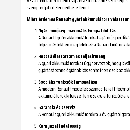
Az akkumulátorok nem csupán az indításhoz szükséges en
szempontjából elengedhetetlenek.
Miért érdemes Renault gyári akkumulátort választan
Gyári minőség, maximális kompatibilitás
A Renault gyári akkumulátorokat a jármű specifiká
teljes mértékben megfelelnek a Renault mérnöki 
Hosszú élettartam és teljesítmény
A gyári akkumulátorokat úgy tervezték, hogy kivál
gyártástechnológiának köszönhetően ezek az akk
Speciális funkciók támogatása
A modern Renault modellek számos fejlett technol
akkumulátorok kifejezetten ezekre a funkciókra l
Garancia és szerviz
A Renault gyári akkumulátorokra 3 év gyártói gar
Környezettudatosság