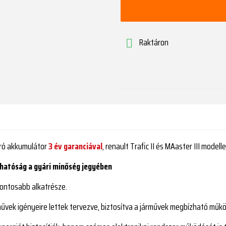
Raktáron

író akkumulátor
3 év garanciával
, renault Trafic II és MAaster III modell
hatóság a gyári minőség jegyében
ontosabb alkatrésze.
művek igényeire lettek tervezve, biztosítva a járművek megbízható műk