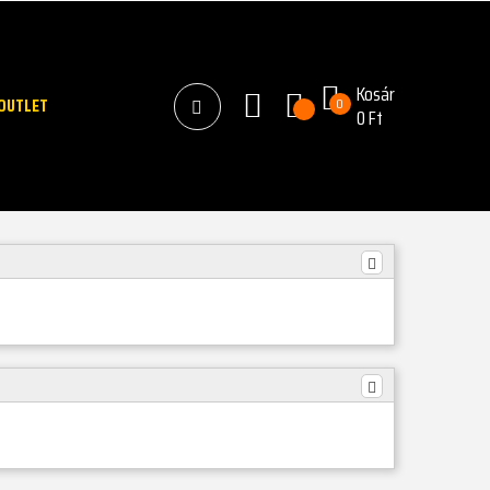
Kosár
OUTLET
0
0 Ft