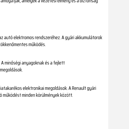
támogatják, amelyek a vezetési élmény és a biztonság
k az autó elektromos rendszeréhez. A gyári akkumulátorok
a zökkenőmentes működés.
. A minőségi anyagoknak és a fejlett
 megoldások.
iatakarékos elektronikai megoldások. A Renault gyári
ató működést minden körülmények között.