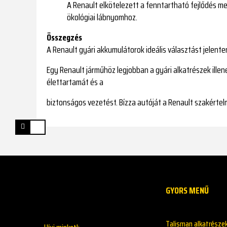
A Renault elkötelezett a fenntartható fejlődés me
ökológiai lábnyomhoz.
Összegzés
A Renault gyári akkumulátorok ideális választást jelent
Egy Renault járműhöz legjobban a gyári alkatrészek ille
élettartamát és a
biztonságos vezetést. Bízza autóját a Renault szakértel
GYORS MENŰ
Talisman alkatrésze