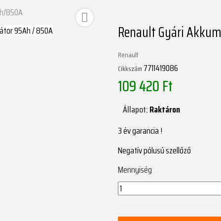
Ah/850A

Renault Gyári Akku
Renault
7711419086
Cikkszám
109 420 Ft
Állapot:
Raktáron
3 év garancia !
Negatív pólusú szellőző
Mennyiség