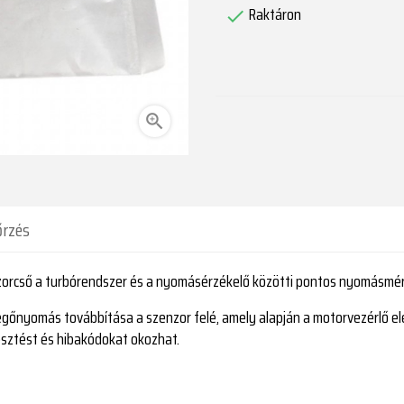
Raktáron


őrzés
orcső a turbórendszer és a nyomásérzékelő közötti pontos nyomásméré
vegőnyomás továbbítása a szenzor felé, amely alapján a motorvezérlő el
esztést és hibakódokat okozhat.