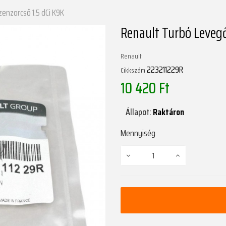
enzorcső 1.5 dCi K9K
Renault Turbó Leveg
Renault
223211229R
Cikkszám
10 420 Ft
Állapot:
Raktáron
Mennyiség