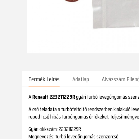
Termék Leírás
Adatlap
Alvázszám Ellen
A
Renault 223211229R
gyári turbó levegőnyomás szenz
A cső feladata a turbófeltöltő rendszerben kialakuló le
repedt cső hibás turbónyomás értékeket, teljesítményv
Gyári cikkszám:
223211229R
Megnevezés:
turbó levegőnyomás szenzorcső