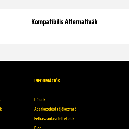
Kompatibilis Alternatívák
INFORMÁCIÓK
k
Rólunk
k
Adatkazelési tájékoztató
Felhaszánlási feltételek
Blog