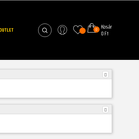
Kosár
OUTLET
0
0 Ft