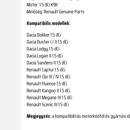
Motor:
1.5 dCi K9K
Minőség:
Renault Genuine Parts
Kompatibilis modellek:
Dacia Dokker 1.5 dCi
Dacia Duster I / II 1.5 dCi
Dacia Lodgy 1.5 dCi
Dacia Logan II 1.5 dCi
Dacia Sandero II 1.5 dCi
Renault Captur 1.5 dCi
Renault Clio III / IV 1.5 dCi
Renault Fluence 1.5 dCi
Renault Kangoo II 1.5 dCi
Renault Megane III 1.5 dCi
Renault Scenic III 1.5 dCi
Megjegyzés:
a kompatibilitás motorkódtól és gyártási id