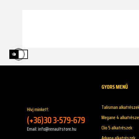
GYORS MENŰ
Talisman alkatrésze
Hívj minket!:
(+36)30 3-579-679
Megane 4 alkatrésze
Clio 5 alkatrészek
Email: info@renaultstore.hu
Arkana alkatrészek