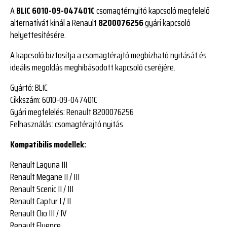
A
BLIC 6010-09-047401C
csomagtérnyitó kapcsoló megfelelő
alternatívát kínál a Renault
8200076256
gyári kapcsoló
helyettesítésére.
A kapcsoló biztosítja a csomagtérajtó megbízható nyitását és
ideális megoldás meghibásodott kapcsoló cseréjére.
Gyártó:
BLIC
Cikkszám:
6010-09-047401C
Gyári megfelelés:
Renault 8200076256
Felhasználás:
csomagtérajtó nyitás
Kompatibilis modellek:
Renault Laguna III
Renault Megane II / III
Renault Scenic II / III
Renault Captur I / II
Renault Clio III / IV
Renault Fluence