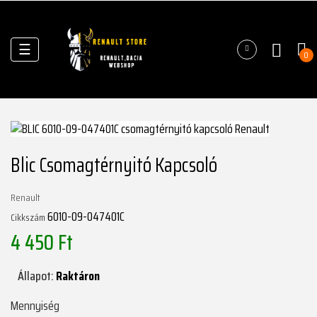
Váltás
☰
0
a
navigációhoz
Blic Csomagtérnyitó Kapcsoló
Renault
6010-09-047401C
Cikkszám
4 450 Ft
Állapot:
Raktáron
Mennyiség