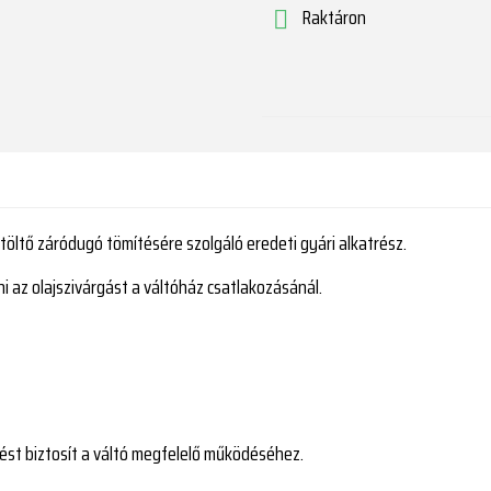
Raktáron

töltő záródugó tömítésére szolgáló eredeti gyári alkatrész.
ni az olajszivárgást a váltóház csatlakozásánál.
ést biztosít a váltó megfelelő működéséhez.