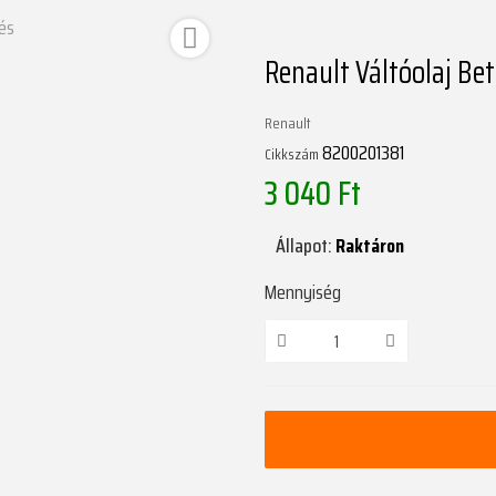
tés

Renault Váltóolaj Be
Renault
8200201381
Cikkszám
3 040 Ft
Állapot:
Raktáron
Mennyiség