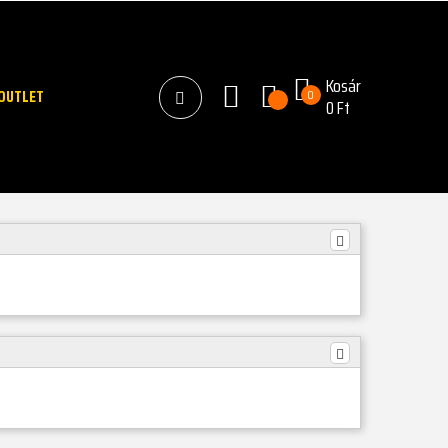
Kosár
OUTLET
0
0 Ft