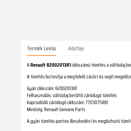
Termék Leírás
Adatlap
A
Renault 8200201381
cikkszámú tömítés a váltóolaj be
A tömítés biztosítja a megfelelő zárást és segít megelőz
Gyári cikkszám:
8200201381
Felhasználás:
váltóolaj betöltő záródugó tömítés
Kapcsolódó záródugó cikkszám:
7703075180
Minőség:
Renault Genuine Parts
A gyári tömítés pontos illeszkedést és megbízható tömít