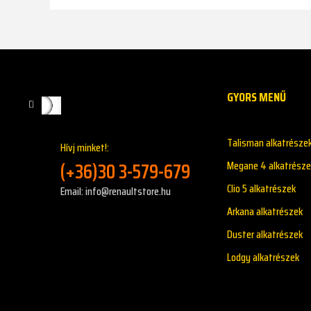
GYORS MENŰ
Talisman alkatrésze
Hívj minket!:
(+36)30 3-579-679
Megane 4 alkatrésze
Clio 5 alkatrészek
Email: info@renaultstore.hu
Arkana alkatrészek
Duster alkatrészek
Lodgy alkatrészek