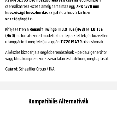
cserealkatrész-szett, amely tartalmaz egy
7PK 1378 mm
hosszúságú hosszbordás szíjat
és a hozzá tartozó
vezetőgörgőt
is.
Kifejezetten a
Renault Twingo III 0.9 TCe (H4B)
és
1.0 TCe
(H4D)
motorral szerelt modellekhez fejlesztették, és közvetlen
utángyártott megfelelője a gyári
117201947R
cikkszámnak.
A készlet biztosítja a segédberendezések – például generátor
vagy klímakompresszor – zavartalan és hatékony meghajtását.
Gyártó
: Schaeffler Group / INA
Kompatibilis Alternatívák