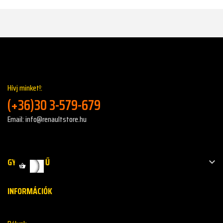
Hívj minket!:
(+36)30 3-579-679
Email: info@renaultstore.hu
GYORS MENŰ

INFORMÁCIÓK