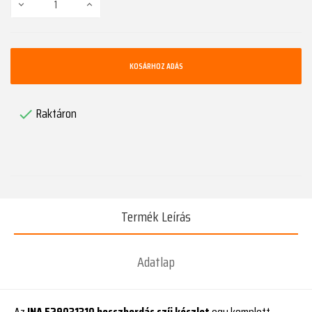
KOSÁRHOZ ADÁS
Raktáron

Termék Leírás
Adatlap
Az
INA 529031310 hosszbordás szíj készlet
egy komplett