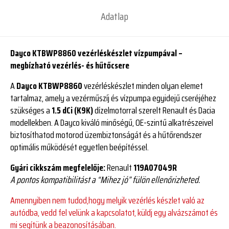
Adatlap
Dayco KTBWP8860 vezérléskészlet vízpumpával –
megbízható vezérlés- és hűtőcsere
A
Dayco KTBWP8860
vezérléskészlet minden olyan elemet
tartalmaz, amely a vezérműszíj és vízpumpa egyidejű cseréjéhez
szükséges a
1.5 dCi (K9K)
dízelmotorral szerelt Renault és Dacia
modellekben. A Dayco kiváló minőségű, OE-szintű alkatrészeivel
biztosíthatod motorod üzembiztonságát és a hűtőrendszer
optimális működését egyetlen beépítéssel.
Gyári cikkszám megfelelője:
Renault
119A07049R
A pontos kompatibilitást a “Mihez jó” fülön ellenőrizheted.
Amennyiben nem tudod,hogy melyik vezérlés készlet való az
autódba, vedd fel velünk a kapcsolatot, küldj egy alvázszámot és
mi segítünk a beazonosításában.