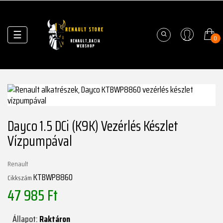
Váltás
☰
0
a
navigációhoz
Dayco 1.5 DCi (K9K) Vezérlés Készlet
Vízpumpával
Renault
KTBWP8860
Cikkszám
47 985 Ft
Állapot:
Raktáron