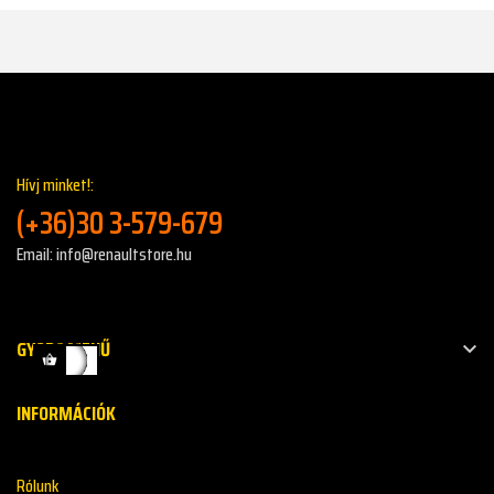
Hívj minket!:
(+36)30 3-579-679
Email: info@renaultstore.hu
GYORS MENŰ

INFORMÁCIÓK
Rólunk