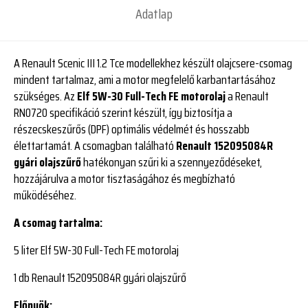
Adatlap
A Renault Scenic III 1.2 Tce modellekhez készült olajcsere-csomag
mindent tartalmaz, ami a motor megfelelő karbantartásához
szükséges. Az
Elf 5W-30 Full-Tech FE motorolaj
a Renault
RN0720 specifikáció szerint készült, így biztosítja a
részecskeszűrős (DPF) optimális védelmét és hosszabb
élettartamát. A csomagban található
Renault 152095084R
gyári olajszűrő
hatékonyan szűri ki a szennyeződéseket,
hozzájárulva a motor tisztaságához és megbízható
működéséhez.
A csomag tartalma:
5 liter Elf 5W-30 Full-Tech FE motorolaj
1 db Renault 152095084R gyári olajszűrő
Előnyök: