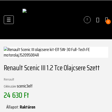
Váltás
☰
0
a
navigációhoz
Renault Scenic III 1.2 Tce Olajcsere Szett
Renault
scenic3elf
Cikkszám
24 630 Ft
Állapot:
Raktáron