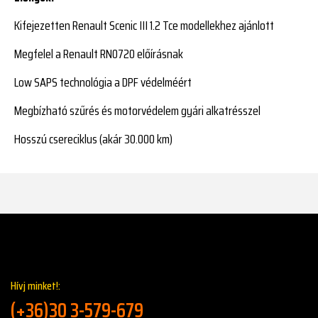
Kifejezetten Renault Scenic III 1.2 Tce modellekhez ajánlott
Megfelel a Renault RN0720 előírásnak
Low SAPS technológia a DPF védelméért
Megbízható szűrés és motorvédelem gyári alkatrésszel
Hosszú csereciklus (akár 30.000 km)
Hívj minket!:
(+36)30 3-579-679