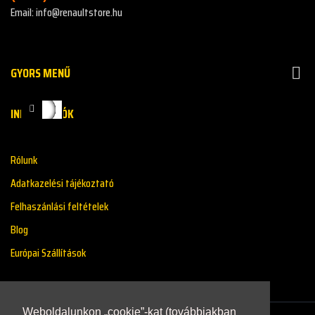
Email: info@renaultstore.hu
GYORS MENŰ

INFORMÁCIÓK
Rólunk
Adatkazelési tájékoztató
Felhaszánlási feltételek
Blog
Európai Szállítások
Weboldalunkon „cookie”-kat (továbbiakban