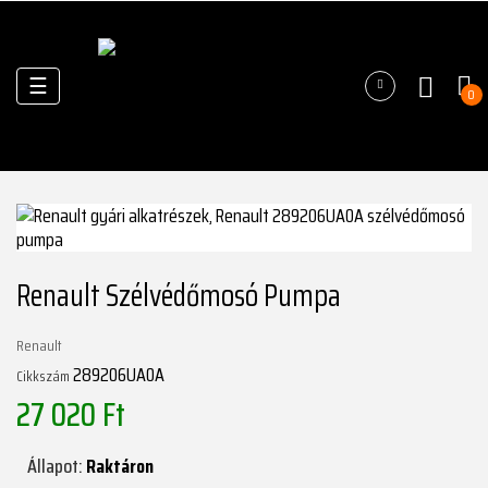
Váltás
☰
0
a
navigációhoz
Renault Szélvédőmosó Pumpa
Renault
289206UA0A
Cikkszám
27 020 Ft
Állapot:
Raktáron