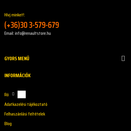
Hívj minket!:
(+36)30 3-579-679
Email: info@renaultstore.hu
GYORS MENŰ

INFORMÁCIÓK
Rólunk
Adatkazelési tájékoztató
Felhaszánlási feltételek
Blog