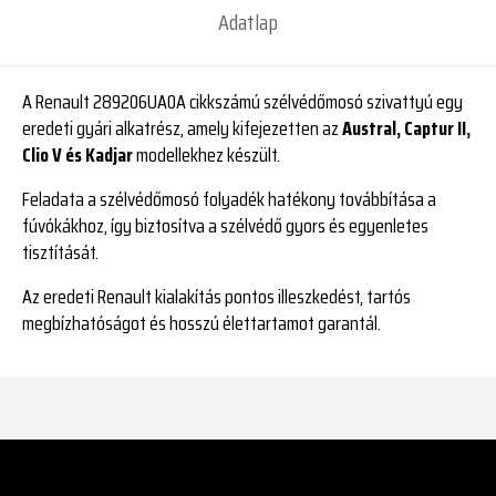
Adatlap
A Renault 289206UA0A cikkszámú szélvédőmosó szivattyú egy
eredeti gyári alkatrész, amely kifejezetten az
Austral, Captur II,
Clio V és Kadjar
modellekhez készült.
Feladata a szélvédőmosó folyadék hatékony továbbítása a
fúvókákhoz, így biztosítva a szélvédő gyors és egyenletes
tisztítását.
Az eredeti Renault kialakítás pontos illeszkedést, tartós
megbízhatóságot és hosszú élettartamot garantál.