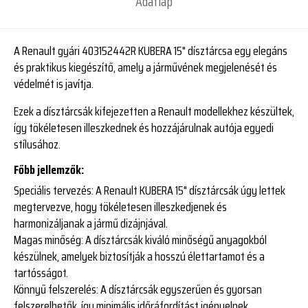
Adatlap
A Renault gyári 403152442R KUBERA 15" dísztárcsa egy elegáns
és praktikus kiegészítő, amely a járművének megjelenését és
védelmét is javítja.
Ezek a dísztárcsák kifejezetten a Renault modellekhez készültek,
így tökéletesen illeszkednek és hozzájárulnak autója egyedi
stílusához.
Főbb jellemzők:
Speciális tervezés:
A Renault KUBERA 15" dísztárcsák úgy lettek
megtervezve, hogy tökéletesen illeszkedjenek és
harmonizáljanak a jármű dizájnjával.
Magas minőség:
A dísztárcsák kiváló minőségű anyagokból
készülnek, amelyek biztosítják a hosszú élettartamot és a
tartósságot.
Könnyű felszerelés:
A dísztárcsák egyszerűen és gyorsan
felszerelhetők, így minimális időráfordítást igényelnek.