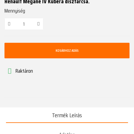
Renault Megane IV Kubera dísztárcsa.
Mennyiség
KOSÁRHOZ ADÁS
Raktáron

Termék Leírás