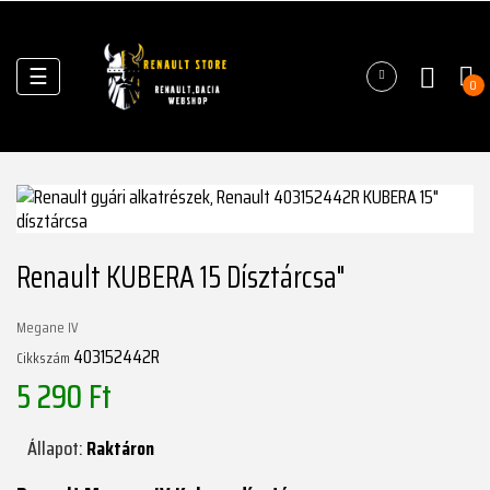
Váltás
☰
0
a
navigációhoz
Renault KUBERA 15 Dísztárcsa"
Megane IV
403152442R
Cikkszám
5 290 Ft
Állapot:
Raktáron