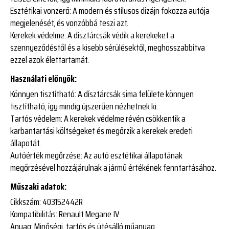
Esztétikai vonzerő:
A modern és stílusos dizájn fokozza autója
megjelenését, és vonzóbbá teszi azt.
Kerekek védelme:
A dísztárcsák védik a kerekeket a
szennyeződéstől és a kisebb sérülésektől, meghosszabbítva
ezzel azok élettartamát.
Használati előnyök:
Könnyen tisztítható:
A dísztárcsák sima felülete könnyen
tisztítható, így mindig újszerűen nézhetnek ki.
Tartós védelem:
A kerekek védelme révén csökkentik a
karbantartási költségeket és megőrzik a kerekek eredeti
állapotát.
Autóérték megőrzése:
Az autó esztétikai állapotának
megőrzésével hozzájárulnak a jármű értékének fenntartásához.
Műszaki adatok:
Cikkszám:
403152442R
Kompatibilitás:
Renault Megane IV
Anyag:
Minőségi, tartós és ütésálló műanyag