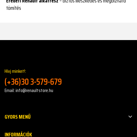
Eredeti Renault alkatrész
– biztos illeszkedés és megbízható
tömítés
Hívj minket!:
(+36)30 3-579-679
Email: info@renaultstore.hu
GYORS MENŰ

INFORMÁCIÓK