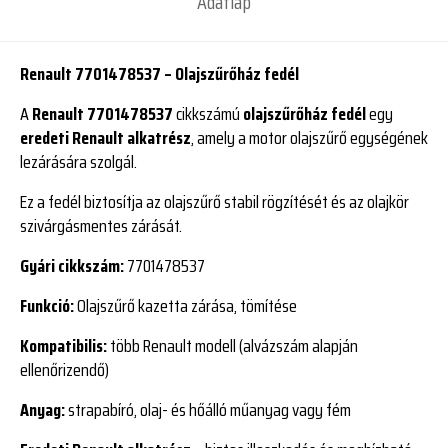
Adatlap
Renault 7701478537 – Olajszűrőház fedél
A
Renault 7701478537
cikkszámú
olajszűrőház fedél
egy
eredeti Renault alkatrész
, amely a motor olajszűrő egységének
lezárására szolgál.
Ez a fedél biztosítja az olajszűrő stabil rögzítését és az olajkör
szivárgásmentes zárását.
Gyári cikkszám:
7701478537
Funkció:
Olajszűrő kazetta zárása, tömítése
Kompatibilis:
több Renault modell (alvázszám alapján
ellenőrizendő)
Anyag:
strapabíró, olaj- és hőálló műanyag vagy fém