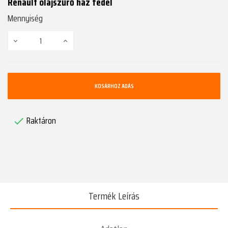
Renault olajszűrő ház fedél
Mennyiség
KOSÁRHOZ ADÁS
Raktáron

Termék Leírás