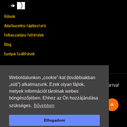
Rólunk
Adatkazelési tájékoztató
Felhaszánlási feltételek
Blog
Európai Szállítások
Weboldalunkon „cookie”-kat (továbbiakban
Copyright © 2021 - Renaultstore.hu - Minden Jog Fenntartva!
„süti”) alkalmazunk. Ezek olyan fájlok,
melyek információt tárolnak webes
böngészőjében. Ehhez az Ön hozzájárulása
szükséges.
Bővebben
Elfogadom