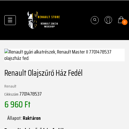
Váltás
☰
0
a
navigációhoz
Renault Olajszűrő Ház Fedél
Renault
7701478537
Cikkszám
6 960 Ft
Állapot:
Raktáron