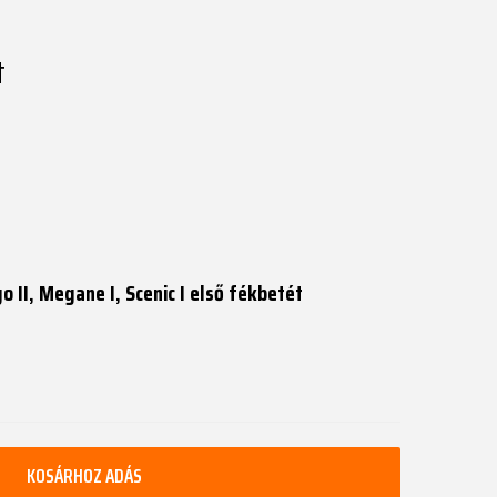
t
go II, Megane I, Scenic I első fékbetét
KOSÁRHOZ ADÁS