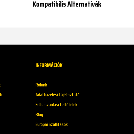
Kompatibilis Alternatívák
INFORMÁCIÓK
k
Rólunk
k
Adatkazelési tájékoztató
Felhaszánlási feltételek
Blog
Európai Szállítások