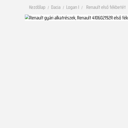
Kezdőlap
Dacia
Logan I
Renault első fékbetét