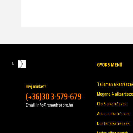
GYORS MENŰ
Talisman alkatrésze
Hívj minket!:
(+36)30 3-579-679
Megane 4 alkatrésze
Clio 5 alkatrészek
Email: info@renaultstore.hu
Arkana alkatrészek
Duster alkatrészek