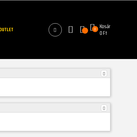
Kosár
OUTLET
0
0 Ft