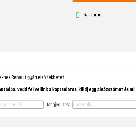
Raktáron

llekhez Renault gyári első fékbetét
tódba, vedd fel velünk a kapcsolatot, küldj egy alvázszámot és mi
Megjegyzés: