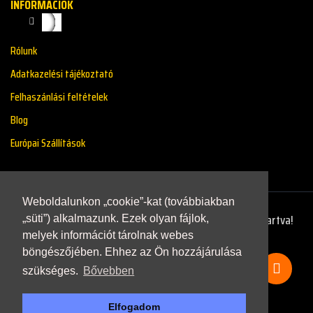
INFORMÁCIÓK
Rólunk
Adatkazelési tájékoztató
Felhaszánlási feltételek
Blog
Európai Szállítások
Weboldalunkon „cookie”-kat (továbbiakban
Copyright © 2021 - Renaultstore.hu - Minden Jog Fenntartva!
„süti”) alkalmazunk. Ezek olyan fájlok,
melyek információt tárolnak webes
böngészőjében. Ehhez az Ön hozzájárulása
szükséges.
Bővebben
Elfogadom