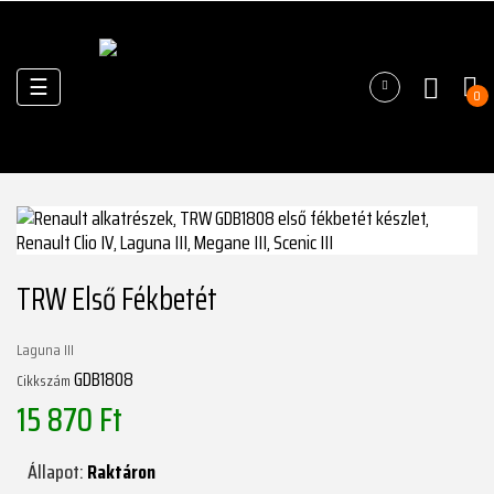
Váltás
☰
0
a
navigációhoz
TRW Első Fékbetét
Laguna III
GDB1808
Cikkszám
15 870 Ft
Állapot:
Raktáron