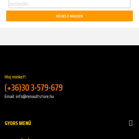
Hívj minket!:
(+36)30 3-579-679
Email: info@renaultstore.hu
GYORS MENŰ
