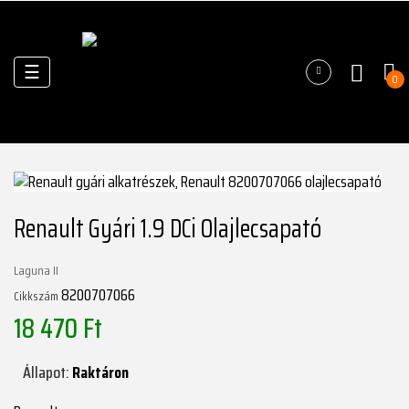
Váltás
☰
0
a
navigációhoz
Renault Gyári 1.9 DCi Olajlecsapató
Laguna II
8200707066
Cikkszám
18 470 Ft
Állapot:
Raktáron