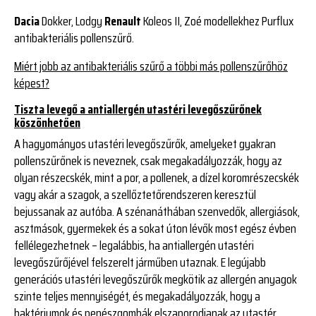
Dacia
Dokker, Lodgy
Renault
Koleos II, Zoé modellekhez Purflux
antibakteriális pollenszűrő.
Miért jobb az antibakteriális szűrő a többi más pollenszűrőhöz
képest?
Tiszta levegő a antiallergén utastéri levegőszűrőnek
köszönhetően
A hagyományos utastéri levegőszűrők, amelyeket gyakran
pollenszűrőnek is neveznek, csak megakadályozzák, hogy az
olyan részecskék, mint a por, a pollenek, a dízel koromrészecskék
vagy akár a szagok, a szellőztetőrendszeren keresztül
bejussanak az autóba. A szénanáthában szenvedők, allergiások,
asztmások, gyermekek és a sokat úton lévők most egész évben
fellélegezhetnek – legalábbis, ha antiallergén utastéri
levegőszűrőjével felszerelt járműben utaznak. E legújabb
generációs utastéri levegőszűrők megkötik az allergén anyagok
szinte teljes mennyiségét, és megakadályozzák, hogy a
baktériumok és penészgombák elszaporodjanak az utastér