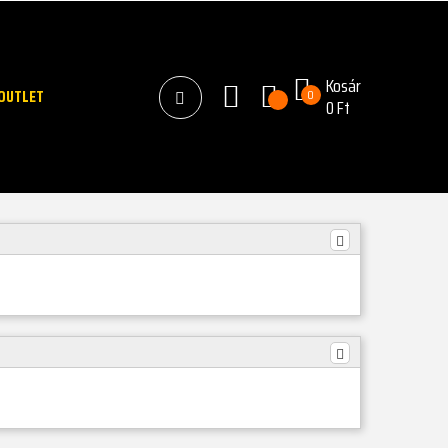
Kosár
OUTLET
0
0 Ft