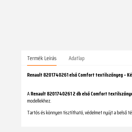
Termék Leírás
Adatlap
Renault 8201740261 első Comfort textilszőnyeg – K
A
Renault 8201740261 2 db első Comfort textilszőny
modellekhez.
Tartós és könnyen tisztítható, védelmet nyújt a belső 