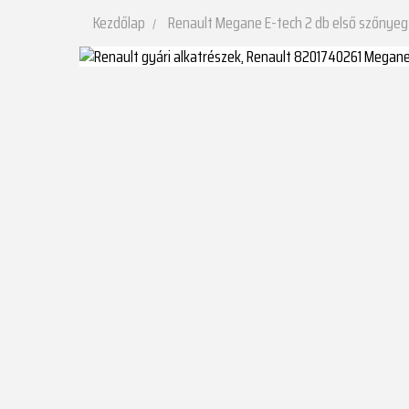
Kezdőlap
Renault Megane E-tech 2 db első szőnyeg