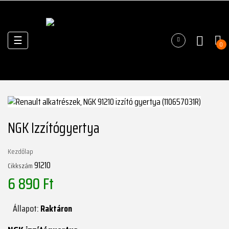
Váltás
☰
0
a
navigációhoz
NGK Izzítógyertya
Kezdőlap
91210
Cikkszám
6 890 Ft
Állapot:
Raktáron