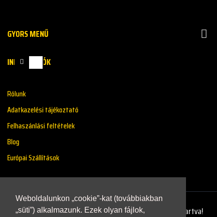
GYORS MENŰ

INFORMÁCIÓK
Rólunk
Adatkazelési tájékoztató
Felhaszánlási feltételek
Blog
Európai Szállítások
Weboldalunkon „cookie”-kat (továbbiakban
Copyright © 2021 - Renaultstore.hu - Minden Jog Fenntartva!
„süti”) alkalmazunk. Ezek olyan fájlok,