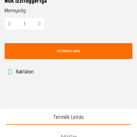
NGK izzítógyertya
Mennyiség
KOSÁRHOZ ADÁS
Raktáron

Termék Leírás
Adatlap