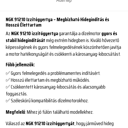
NGK 91210 Izzítógyertya – Megbízható Hidegindítás és
Hosszú Élettartam
Az
NGK 91210 izzítógyertya
garantálja a dízelmotor
gyors és
stabil hidegindítását
még extrém hidegben is. Kiváló hővezető
képességének és gyors felmelegedésének köszönhetően javítja
a motor hatékonyságát és csökkenti a károsanyag-kibocsátást.
Főbb jellemzők:
✅
Gyors felmelegedés
a problémamentes indításért.
✅
Hosszú élettartam
és megbízható működés.
✅
Csökkentett károsanyag-kibocsátás
és alacsonyabb
fogyasztás.
✅
Széleskörű kompatibilitás
dízelmotorokhoz.
Megfelelő
: Mihez jó fülön található modellekhez.
Válaszd az
NGK 91210 izzítógyertyát
, hogy járműved hideg