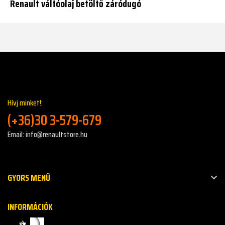
Renault váltóolaj betöltő záródugó
Hívj minket!:
(+36)30 3-579-679
Email: info@renaultstore.hu
GYORS MENŰ

INFORMÁCIÓK