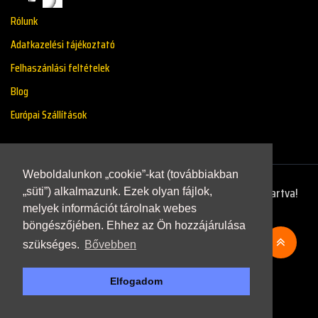
Rólunk
Adatkazelési tájékoztató
Felhaszánlási feltételek
Blog
Európai Szállítások
Weboldalunkon „cookie”-kat (továbbiakban
Copyright © 2021 - Renaultstore.hu - Minden Jog Fenntartva!
„süti”) alkalmazunk. Ezek olyan fájlok,
melyek információt tárolnak webes
böngészőjében. Ehhez az Ön hozzájárulása
szükséges.
Bővebben
Elfogadom