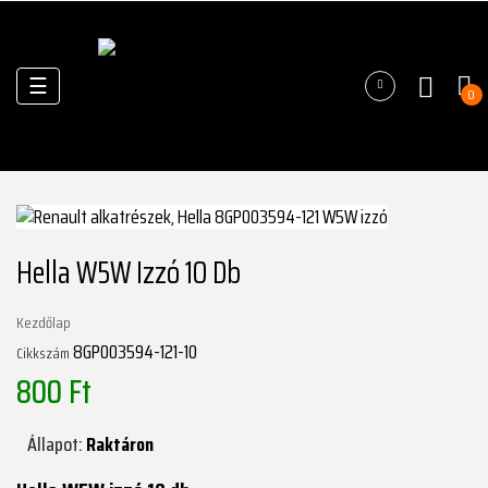
Váltás
☰
0
a
navigációhoz
Hella W5W Izzó 10 Db
Kezdőlap
8GP003594-121-10
Cikkszám
800 Ft
Állapot:
Raktáron