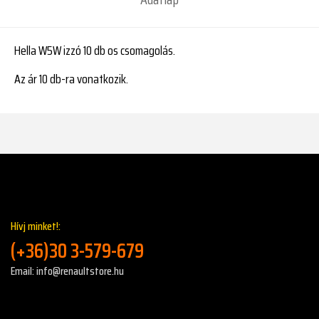
Hella W5W izzó 10 db os csomagolás.
Az ár 10 db-ra vonatkozik.
Hívj minket!:
(+36)30 3-579-679
Email: info@renaultstore.hu