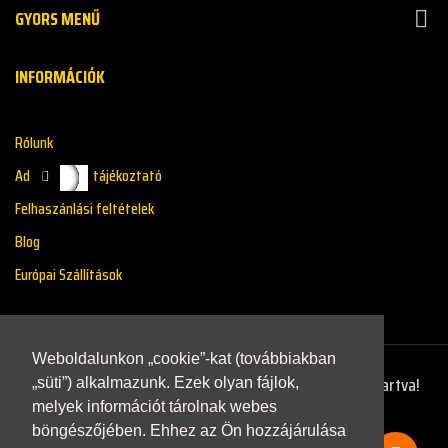
GYORS MENŰ

INFORMÁCIÓK
Rólunk
Adatkazelési tájékoztató
Felhaszánlási feltételek
Blog
Európai Szállítások
Weboldalunkon „cookie”-kat (továbbiakban
Copyright © 2021 - Renaultstore.hu - Minden Jog Fenntartva!
„süti”) alkalmazunk. Ezek olyan fájlok,
melyek információt tárolnak webes
böngészőjében. Ehhez az Ön hozzájárulása