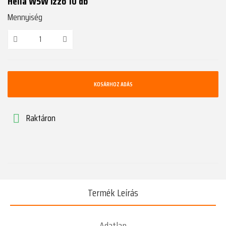
Hella W5W izzó 10 db
Mennyiség
KOSÁRHOZ ADÁS
Raktáron

Termék Leírás
Adatlap