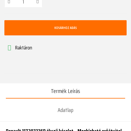
KOSÁRHOZ ADÁS
Raktáron

Termék Leírás
Adatlap
Renault 117203336R ékszíj készlet – Megbízható erőátvitel