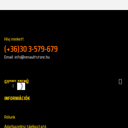
Hívj minket!:
(+36)30 3-579-679
Email: info@renaultstore.hu
GYORS MENŰ

INFORMÁCIÓK
Rólunk
Adatkazelési tájékoztató