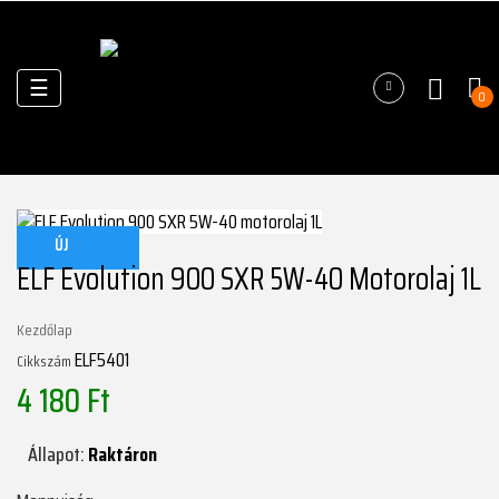
Váltás
☰
0
a
navigációhoz
ÚJ
ELF Evolution 900 SXR 5W-40 Motorolaj 1L
Kezdőlap
ELF5401
Cikkszám
4 180 Ft
Állapot:
Raktáron