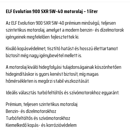
ELF Evolution 900 SXR 5W-40 motorolaj – 1 liter
Az ELF Evolution 900 SXR 5W-40 prémium minőségű, teljesen
szintetikus motorolaj, amelyet a modern benzin- és dízelmotorok
igényeinek megfelelően fejlesztettek ki.
Kiváló kopásvédelmet, tisztító hatást és hosszú élettartamot
biztosít még nagy igénybevétel mellett is.
A motorolaj kiváló hidegfolyási tulajdonságainak köszönhetően
hidegindításkor is gyors kenést biztosít, míg magas
hőmérsékleten is megőrzi stabil viszkozitását.
Ideális választás turbófeltöltős és szívómotorokhoz egyaránt.
Prémium, teljesen szintetikus motorolaj
Benzin- és dízelmotorokhoz
Turbófeltöltős és szívómotorokhoz
Kiemelkedő kopás- és korrózióvédelem