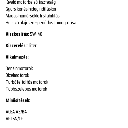
Kiváló motorbelső tisztaság
Gyors kenés hidegindításkor
Magas hőmérsékleti stabilitás
Hosszú olajcsere-periódus támogatása
Viszkozitás:
5W-40
Kiszerelés:
1 liter
Alkalmazás:
Benzinmotorok
Dízelmotorok
Turbófeltöltős motorok
Többszelepes motorok
Minősítések:
ACEA A3/B4
API SN/CF