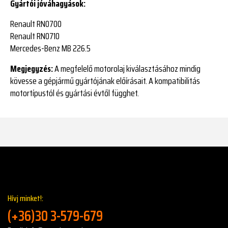
Gyártói jóváhagyások:
Renault RN0700
Renault RN0710
Mercedes-Benz MB 226.5
Megjegyzés:
A megfelelő motorolaj kiválasztásához mindig
kövesse a gépjármű gyártójának előírásait. A kompatibilitás
motortípustól és gyártási évtől függhet.
Hívj minket!:
(+36)30 3-579-679