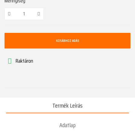
Mennyiség
KOSÁRHOZ ADÁS
Raktáron

Termék Leírás
Adatlap