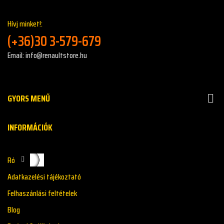
Hívj minket!:
(+36)30 3-579-679
Email: info@renaultstore.hu
GYORS MENŰ

INFORMÁCIÓK
Rólunk
Adatkazelési tájékoztató
Felhaszánlási feltételek
Blog