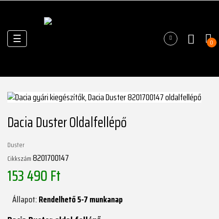
Váltás
☰
0
a
navigációhoz
Dacia Duster Oldalfellépő
Duster
8201700147
Cikkszám
153 490 Ft
Állapot:
Rendelhető 5-7 munkanap