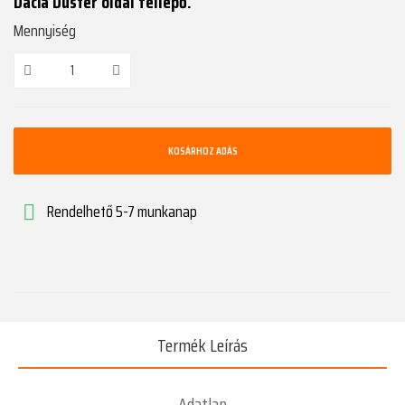
Dacia Duster oldal fellépő.
Mennyiség
KOSÁRHOZ ADÁS
Rendelhető 5-7 munkanap

Termék Leírás
Adatlap