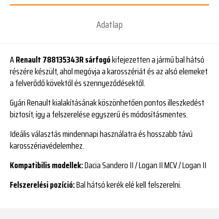
Adatlap
A
Renault 788135343R sárfogó
kifejezetten a jármű bal hátsó
részére készült, ahol megóvja a karosszériát és az alsó elemeket
a felverődő kövektől és szennyeződésektől.
Gyári Renault kialakításának köszönhetően pontos illeszkedést
biztosít, így a felszerelése egyszerű és módosításmentes.
Ideális választás mindennapi használatra és hosszabb távú
karosszériavédelemhez.
Kompatibilis modellek:
Dacia Sandero II / Logan II MCV / Logan II
Felszerelési pozíció:
Bal hátsó kerék elé kell felszerelni.