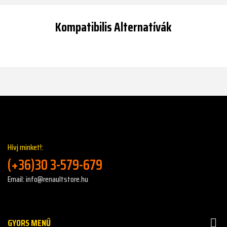
Kompatibilis Alternatívák
Hívj minket!:
(+36)30 3-579-679
Email: info@renaultstore.hu
GYORS MENŰ
