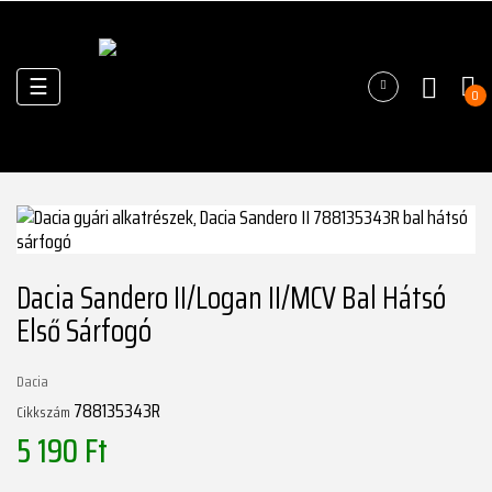
Váltás
☰
0
a
navigációhoz
Dacia Sandero II/Logan II/MCV Bal Hátsó
Első Sárfogó
Dacia
788135343R
Cikkszám
5 190 Ft