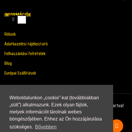
INFORMÁCIÓK
Rólunk
Adatkazelési tájékoztató
Felhaszánlási feltételek
Blog
Európai Szállítások
Weboldalunkon „cookie”-kat (továbbiakban
Copyright © 2021 - Renaultstore.hu - Minden Jog Fenntartva!
„süti”) alkalmazunk. Ezek olyan fájlok,
melyek információt tárolnak webes
böngészőjében. Ehhez az Ön hozzájárulása
szükséges.
Bővebben