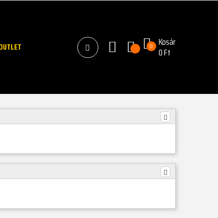
Kosár
OUTLET
0
0 Ft