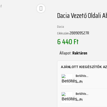
át

Dacia Vezető Oldali A
Dacia
288909527R
Cikkszám
6 440 Ft
Állapot:
Raktáron
AJÁNLOTT KIEGÉSZÍTŐK A
Betöltés...
... Ft
Betöltés...
... Ft