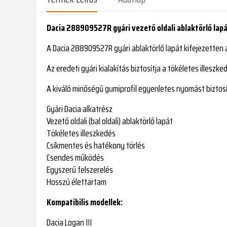
Dacia 288909527R gyári vezető oldali ablaktörlő lap
A Dacia 288909527R gyári ablaktörlő lapát kifejezetten a 
Az eredeti gyári kialakítás biztosítja a tökéletes illesz
A kiváló minőségű gumiprofil egyenletes nyomást biztosí
Gyári Dacia alkatrész
Vezető oldali (bal oldali) ablaktörlő lapát
Tökéletes illeszkedés
Csíkmentes és hatékony törlés
Csendes működés
Egyszerű felszerelés
Hosszú élettartam
Kompatibilis modellek:
Dacia Logan III