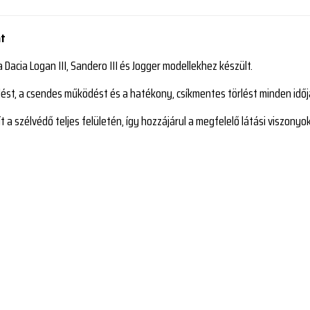
át
Dacia Logan III, Sandero III és Jogger modellekhez készült.
kedést, a csendes működést és a hatékony, csíkmentes törlést minden idő
t a szélvédő teljes felületén, így hozzájárul a megfelelő látási viszon