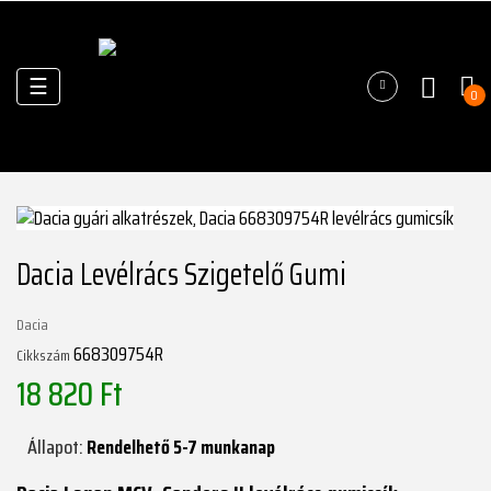
Váltás
☰
0
a
navigációhoz
Dacia Levélrács Szigetelő Gumi
Dacia
668309754R
Cikkszám
18 820 Ft
Állapot:
Rendelhető 5-7 munkanap