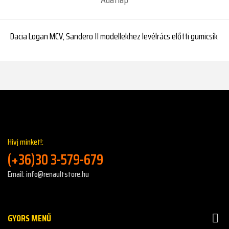
Dacia Logan MCV, Sandero II modellekhez levélrács előtti gumicsík
Hívj minket!:
(+36)30 3-579-679
Email: info@renaultstore.hu
GYORS MENŰ
