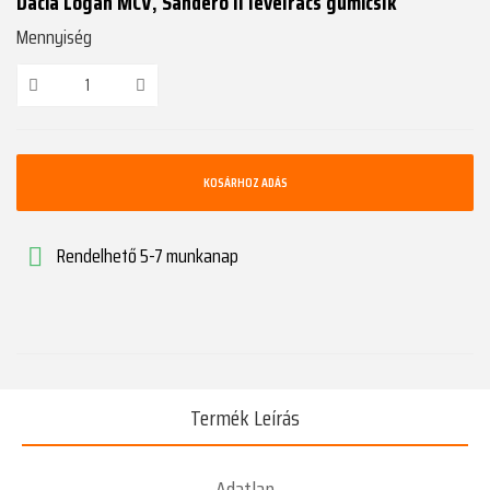
Dacia Logan MCV, Sandero II levélrács gumicsík
Mennyiség
KOSÁRHOZ ADÁS
Rendelhető 5-7 munkanap

Termék Leírás
Adatlap