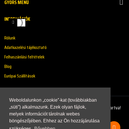
GYORS MENŰ

INFORMÁCIÓK
Rólunk
Adatkazelési tájékoztató
Felhaszánlási feltételek
Blog
Európai Szállítások
Weboldalunkon „cookie”-kat (továbbiakban
Copyright © 2021 - Renaultstore.hu - Minden Jog Fenntartva!
„süti”) alkalmazunk. Ezek olyan fájlok,
melyek információt tárolnak webes
böngészőjében. Ehhez az Ön hozzájárulása
szükséges.
Bővebben