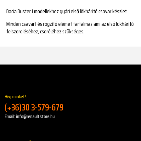
Dacia Duster I modellekhez gyári első lökhárító csavar készlet.
Minden csavart és rögzítő elemet tartalmaz ami az első lökhárító
felszereléséhez, cseréjéhez szükséges.
Hívj minket!:
(+36)30 3-579-679
Email: info@renaultstore.hu