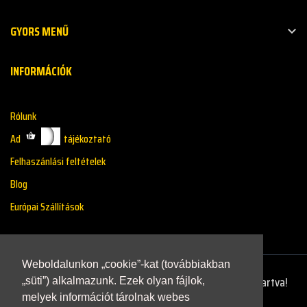
GYORS MENŰ

INFORMÁCIÓK
Rólunk
Adatkazelési tájékoztató
Felhaszánlási feltételek
Blog
Európai Szállítások
Weboldalunkon „cookie”-kat (továbbiakban
Copyright © 2021 - Renaultstore.hu - Minden Jog Fenntartva!
„süti”) alkalmazunk. Ezek olyan fájlok,
melyek információt tárolnak webes