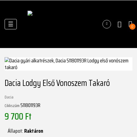
Váltás
☰
0
a
navigációhoz
Dacia Lodgy Első Vonoszem Takaró
Dacia
511801193R
Cikkszám
9 700 Ft
Állapot:
Raktáron