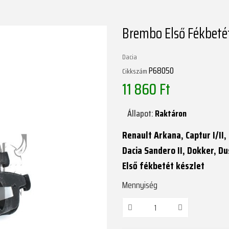
Brembo Első Fékbetét
Dacia
P68050
Cikkszám
11 860 Ft
Állapot:
Raktáron
Renault Arkana, Captur I/II, C
Dacia Sandero II, Dokker, Du
Első fékbetét készlet
Mennyiség