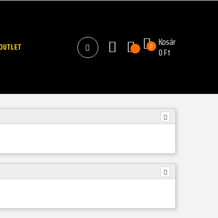
Kosár
OUTLET
0
0 Ft