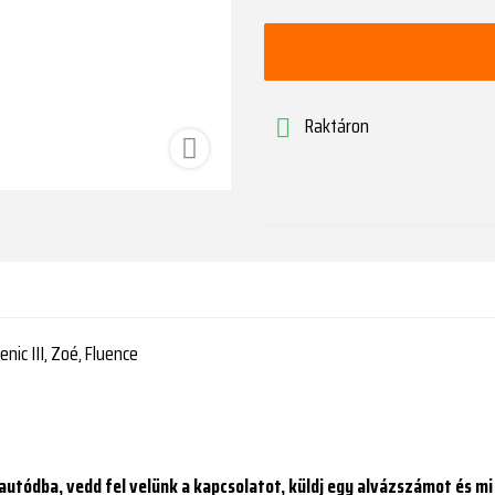
Raktáron


enic III, Zoé, Fluence
utódba, vedd fel velünk a kapcsolatot, küldj egy alvázszámot és mi