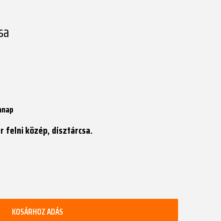
sa
anap
r felni közép, dísztárcsa.
KOSÁRHOZ ADÁS