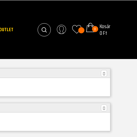
Kosár
OUTLET
0
0 Ft