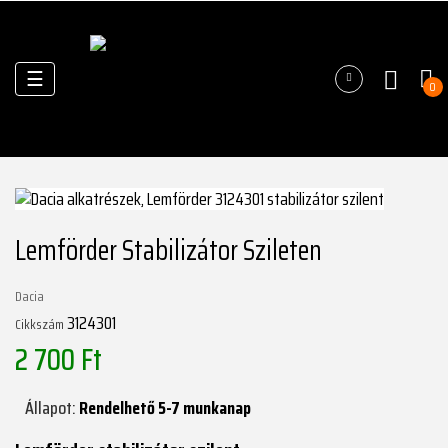
Váltás
☰
0
a
navigációhoz
Lemförder Stabilizátor Szileten
Dacia
3124301
Cikkszám
2 700 Ft
Állapot:
Rendelhető 5-7 munkanap