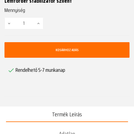
Lemförder stabilizátor szilent
Mennyiség
KOSÁRHOZ ADÁS
Rendelhető 5-7 munkanap

Termék Leírás
Adatlap