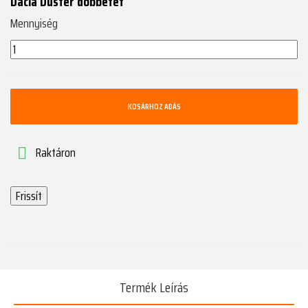
Dacia Duster dobbetét
Mennyiség
KOSÁRHOZ ADÁS
Raktáron

Termék Leírás