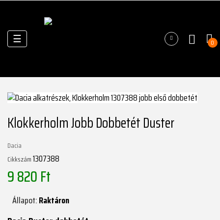
Váltás
☰
0
a
navigációhoz
Klokkerholm Jobb Dobbetét Duster
Dacia
1307388
Cikkszám
9 820 Ft
Állapot:
Raktáron